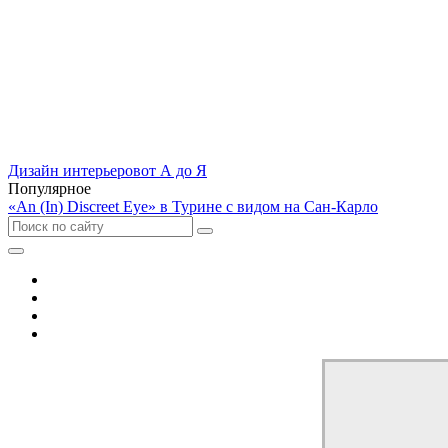
Дизайн интерьеров
от А до Я
Популярное
«An (In) Discreet Eye» в Турине с видом на Сан-Карло
Отель
Дом
Квартира
Кухня