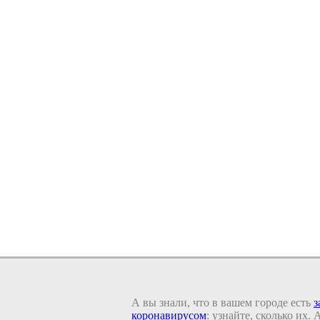
А вы знали, что в вашем городе есть
з
коронавирусом
: узнайте, сколько их.