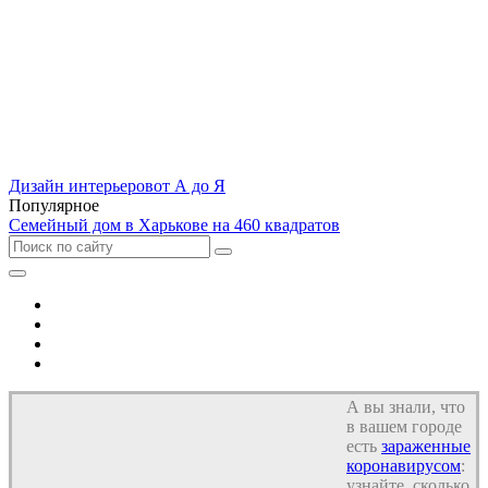
Дизайн интерьеров
от А до Я
Популярное
Семейный дом в Харькове на 460 квадратов
Отель
Дом
Квартира
Кухня
А вы знали, что
в вашем городе
есть
зараженные
коронавирусом
:
узнайте, сколько