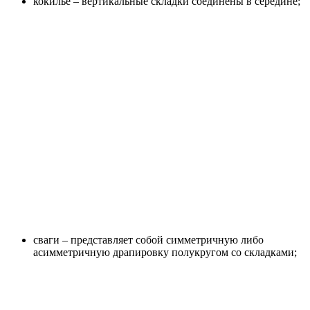
кокилье – вертикальные складки соединены в середине;
сваги – представляет собой симметричную либо
асимметричную драпировку полукругом со складками;