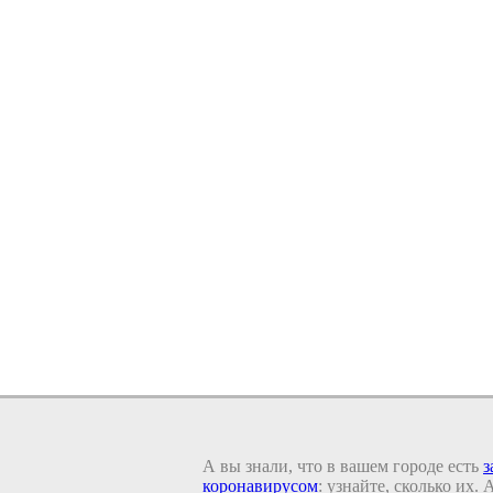
А вы знали, что в вашем городе есть
з
коронавирусом
: узнайте, сколько их.