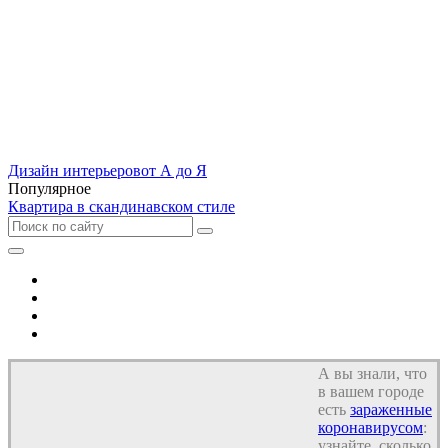
Дизайн интерьеров
от А до Я
Популярное
Квартира в скандинавском стиле
Отель
Дом
Квартира
Кухня
А вы знали, что
в вашем городе
есть
зараженные
коронавирусом
:
узнайте, сколько