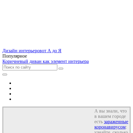
Дизайн интерьеров
от А до Я
Популярное
Коричневый диван как элемент интерьера
Отель
Дом
Квартира
Кухня
А вы знали, что
в вашем городе
есть
зараженные
коронавирусом
:
узнайте, сколько