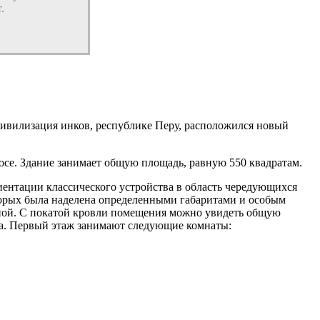
.
цивилизация инков, республике Перу, расположился новый
ьосе. Здание занимает общую площадь, равную 550 квадратам.
ентации классического устройства в область чередующихся
торых была наделена определенными габаритами и особым
зоной. С покатой кровли помещения можно увидеть общую
тва. Первый этаж занимают следующие комнаты: