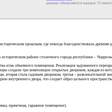
данные обновляются каждые 15 минут
историческим прошлым, где некогда благоденствовала древняя 
 в историческом районе столичного города республики – Чоррил
ва итак объемного помещения. Реализация задуманного переори
еры создали три композиции открытых двориков, каждая из ко
ди, вторая стала садовым двориком, третья – развлекательной 
торию внутреннего двора, что создает образ цельного пространс
овка, прачечная, гаражное помещение).