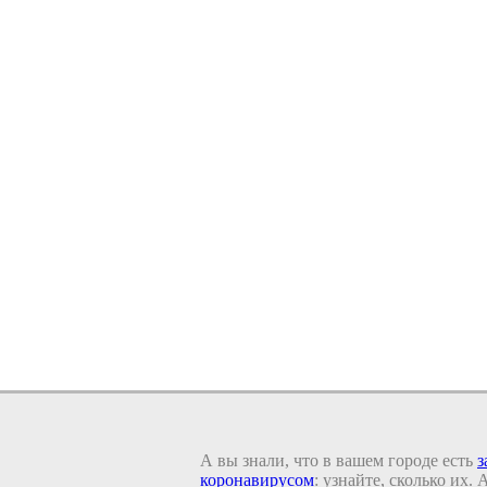
А вы знали, что в вашем городе есть
з
коронавирусом
: узнайте, сколько их.