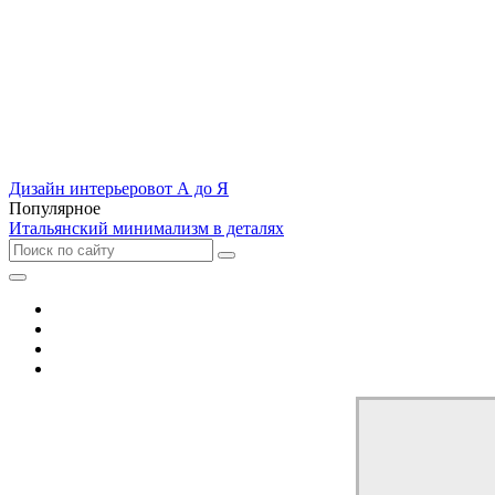
Дизайн интерьеров
от А до Я
Популярное
Итальянский минимализм в деталях
Отель
Дом
Квартира
Кухня