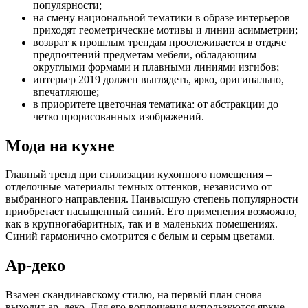
популярности;
на смену национальной тематики в образе интерьеров
приходят геометрические мотивы и линии асимметрии;
возврат к прошлым трендам прослеживается в отдаче
предпочтений предметам мебели, обладающим
округлыми формами и плавными линиями изгибов;
интерьер 2019 должен выглядеть, ярко, оригинально,
впечатляюще;
в приоритете цветочная тематика: от абстракции до
четко прорисованных изображений.
Мода на кухне
Главный тренд при стилизации кухонного помещения –
отделочные материалы темных оттенков, независимо от
выбранного направления. Наивысшую степень популярности
приобретает насыщенный синий. Его применения возможно,
как в крупногабаритных, так и в маленьких помещениях.
Синий гармонично смотрится с белым и серым цветами.
Ар-деко
Взамен скандинавскому стилю, на первый план снова
выходит ар–деко. Для его воплощения используются яркие