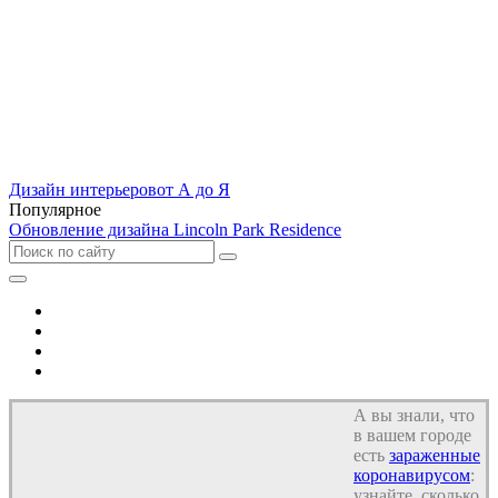
Дизайн интерьеров
от А до Я
Популярное
Обновление дизайна Lincoln Park Residence
Отель
Дом
Квартира
Кухня
А вы знали, что
в вашем городе
есть
зараженные
коронавирусом
:
узнайте, сколько