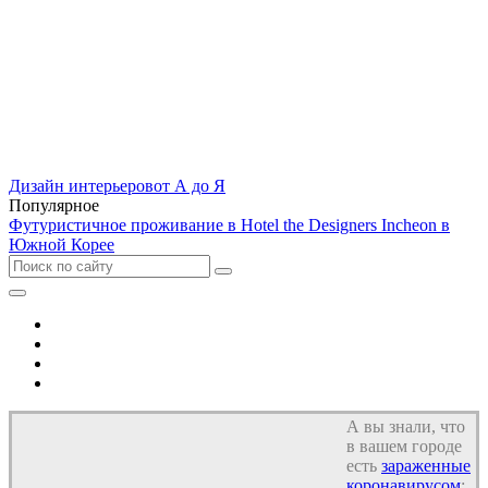
Дизайн интерьеров
от А до Я
Популярное
Футуристичное проживание в Hotel the Designers Incheon в
Южной Корее
Отель
Дом
Квартира
Кухня
А вы знали, что
в вашем городе
есть
зараженные
коронавирусом
: