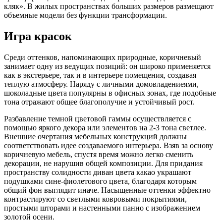
кляк». В жилых пространствах больших размеров размещают
объемные модели без функции трансформации.
Игра красок
Среди оттенков, напоминающих природные, коричневый
занимает одну из ведущих позиций: он широко применяется
как в экстерьере, так и в интерьере помещения, создавая
теплую атмосферу. Наряду с личными домовладениеями,
шоколадные цвета популярны в офисных зонах, где подобные
тона отражают общее благополучие и устойчивый рост.
Разбавление темной цветовой гаммы осуществляется с
помощью яркого декора или элементов на 2-3 тона светлее.
Внешние очертания мебельных конструкций должны
соответствовать идее создаваемого интерьера. Взяв за основу
коричневую мебель, спустя время можно легко сменить
декорации, не нарушив общей композиции. Для придания
пространству солидности диван цвета какао украшают
подушками сине-фиолетового цвета, благодаря которым
общий фон выглядит иначе. Насыщенные оттенки эффектно
контрастируют со светлыми ковровыми покрытиями,
простыми шторами и настенными панно с изображением
золотой осени.