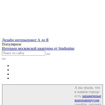
Дизайн интерьеров
от А до Я
Популярное
Интерьер московской квартиры от Studioplan
Отель
Дом
Квартира
Кухня
А вы знали, что
в вашем городе
есть
зараженные
коронавирусом
:
узнайте, сколько