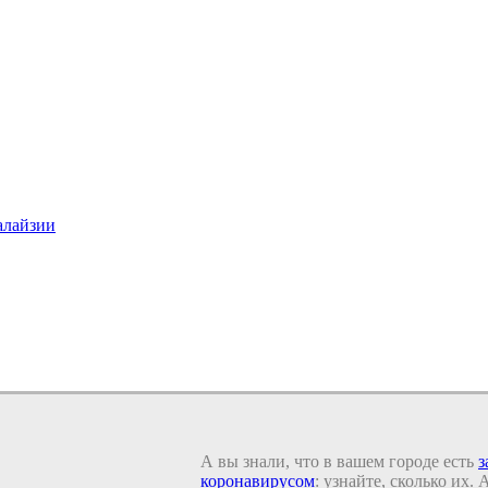
алайзии
А вы знали, что в вашем городе есть
з
коронавирусом
: узнайте, сколько их.