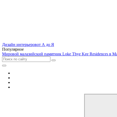
Дизайн интерьеров
от А до Я
Популярное
Мировой малазийский памятник Loke Thye Kee Residences в М
Отель
Дом
Квартира
Кухня