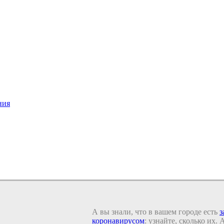
ния
А вы знали, что в вашем городе есть
з
коронавирусом
: узнайте, сколько их.