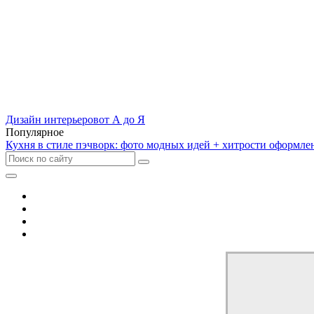
Дизайн интерьеров
от А до Я
Популярное
Кухня в стиле пэчворк: фото модных идей + хитрости оформле
Отель
Дом
Квартира
Кухня