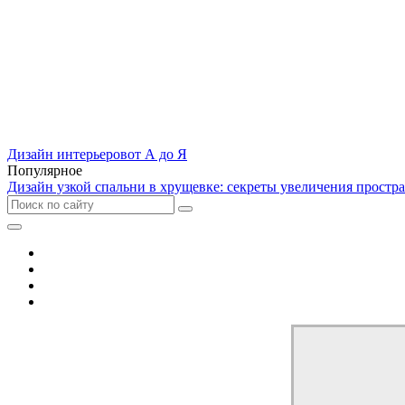
Дизайн интерьеров
от А до Я
Популярное
Дизайн узкой спальни в хрущевке: секреты увеличения простра
Отель
Дом
Квартира
Кухня