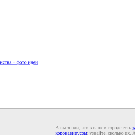
нства + фото-идеи
А вы знали, что в вашем городе есть
з
коронавирусом
: узнайте, сколько их.